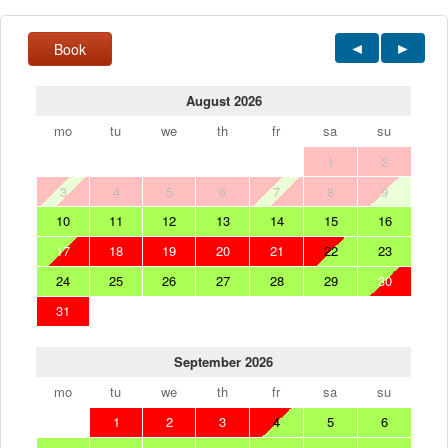
Book
August 2026
mo
tu
we
th
fr
sa
su
1
2
3
4
5
6
7
8
9
10
11
12
13
14
15
16
17
18
19
20
21
22
23
24
25
26
27
28
29
30
31
September 2026
mo
tu
we
th
fr
sa
su
1
2
3
4
5
6