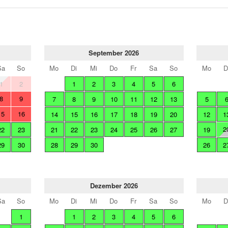
September 2026
Sa
So
Mo
Di
Mi
Do
Fr
Sa
So
Mo
D
1
2
1
2
3
4
5
6
8
9
7
8
9
10
11
12
13
5
15
16
14
15
16
17
18
19
20
12
1
2
22
23
21
22
23
24
25
26
27
19
29
30
28
29
30
26
2
Dezember 2026
Sa
So
Mo
Di
Mi
Do
Fr
Sa
So
Mo
D
1
1
2
3
4
5
6