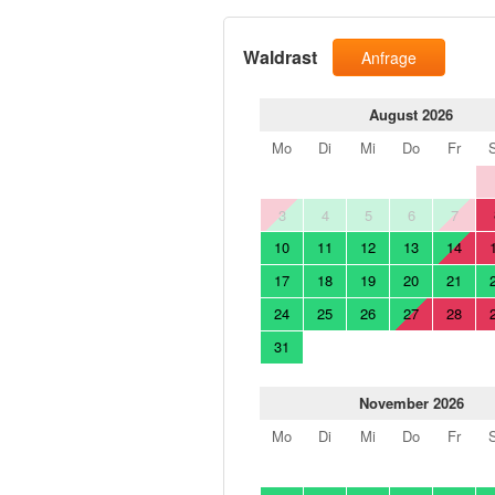
Waldrast
Anfrage
August 2026
Mo
Di
Mi
Do
Fr
3
4
5
6
7
10
11
12
13
14
17
18
19
20
21
24
25
26
27
28
31
November 2026
Mo
Di
Mi
Do
Fr