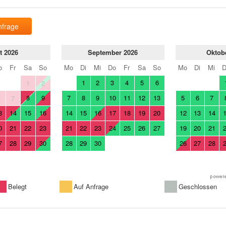
nfrage
t 2026
September 2026
Oktob
o
Fr
Sa
So
Mo
Di
Mi
Do
Fr
Sa
So
Mo
Di
Mi
1
2
3
4
5
6
1
2
8
9
7
8
9
10
11
12
13
5
6
7
6
7
3
14
15
16
14
15
16
17
18
19
20
12
13
14
0
21
22
23
21
22
23
24
25
26
27
19
20
21
7
28
29
30
28
29
30
26
27
28
Belegt
Auf Anfrage
Geschlossen