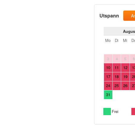
Utspann
A
Augus
Mo
Di
Mi
D
3
4
5
10
11
12
1
17
18
19
2
24
25
26
2
31
Frei