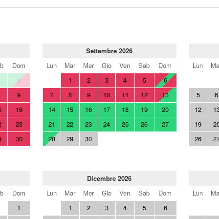
Settembre 2026
b
Dom
Lun
Mar
Mer
Gio
Ven
Sab
Dom
Lun
Ma
1
2
3
4
5
6
2
9
7
8
9
10
11
12
13
5
6
5
16
14
15
16
17
18
19
20
12
1
2
23
21
22
23
24
25
26
27
19
2
9
30
28
29
30
26
2
Dicembre 2026
b
Dom
Lun
Mar
Mer
Gio
Ven
Sab
Dom
Lun
Ma
1
1
2
3
4
5
6