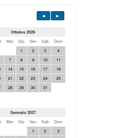
Ottobre 2026
r
Mer
Gio
Ven
Sab
Dom
1
2
3
4
7
8
9
10
11
3
14
15
16
17
18
0
21
22
23
24
25
7
28
29
30
31
Gennaio 2027
r
Mer
Gio
Ven
Sab
Dom
1
2
3