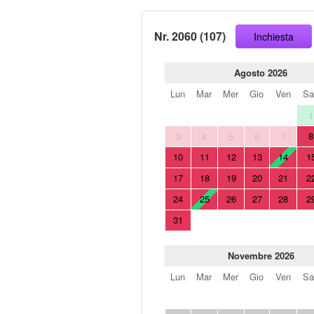
Nr. 2060 (107)
Inchiesta
Agosto 2026
Lun
Mar
Mer
Gio
Ven
Sa
1
8
3
4
5
6
7
10
11
12
13
14
1
17
18
19
20
21
2
24
25
26
27
28
2
31
Novembre 2026
Lun
Mar
Mer
Gio
Ven
Sa