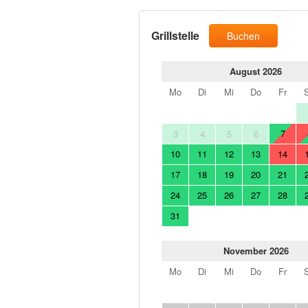
Grillstelle
Buchen
August 2026
Mo
Di
Mi
Do
Fr
7
3
4
5
6
10
11
12
13
14
17
18
19
20
21
24
25
26
27
28
31
November 2026
Mo
Di
Mi
Do
Fr