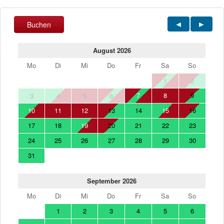
Buchen
August 2026
Mo
Di
Mi
Do
Fr
Sa
So
1
2
7
8
9
3
4
5
6
10
11
12
13
14
15
16
17
18
19
20
21
22
23
24
25
26
27
28
29
30
31
September 2026
Mo
Di
Mi
Do
Fr
Sa
So
1
2
3
4
5
6