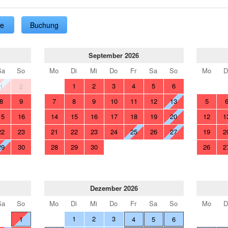
ge
Buchung
September 2026
Sa
So
Mo
Di
Mi
Do
Fr
Sa
So
Mo
D
1
2
3
4
5
6
1
2
8
9
7
8
9
10
11
12
13
5
15
16
14
15
16
17
18
19
20
12
1
22
23
21
22
23
24
25
26
27
19
2
29
30
28
29
30
26
2
Dezember 2026
Sa
So
Mo
Di
Mi
Do
Fr
Sa
So
Mo
D
1
2
3
1
4
5
6