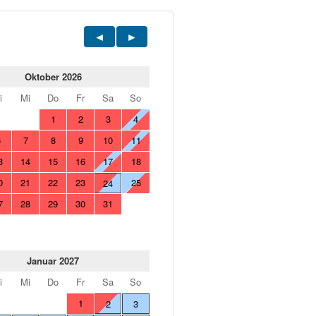
Oktober 2026
i
Mi
Do
Fr
Sa
So
1
2
3
4
6
7
8
9
10
11
3
14
15
16
17
18
0
21
22
23
25
24
7
28
29
30
31
Januar 2027
i
Mi
Do
Fr
Sa
So
1
2
3