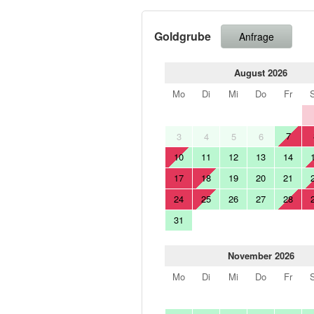
Goldgrube
Anfrage
August 2026
Mo
Di
Mi
Do
Fr
7
3
4
5
6
10
11
12
13
14
17
18
19
20
21
24
25
26
27
28
31
November 2026
Mo
Di
Mi
Do
Fr