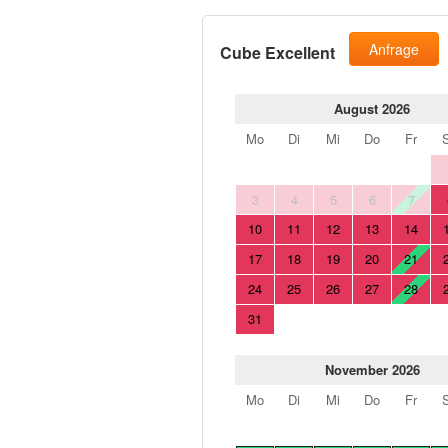
Anfrage
Cube Excellent
August 2026
Mo
Di
Mi
Do
Fr
3
4
5
6
7
10
11
12
13
14
17
18
19
20
21
24
25
26
27
28
31
November 2026
Mo
Di
Mi
Do
Fr