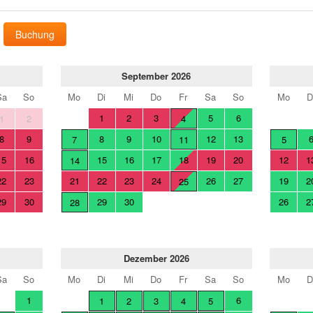
Buchung
September 2026
Sa
So
Mo
Di
Mi
Do
Fr
Sa
So
Mo
D
1
2
3
5
6
1
2
4
8
9
8
9
10
12
13
7
11
5
15
16
15
16
17
18
19
20
12
1
14
22
23
21
22
23
24
26
27
19
2
25
29
30
29
30
26
2
28
Dezember 2026
Sa
So
Mo
Di
Mi
Do
Fr
Sa
So
Mo
D
1
6
1
2
3
4
5