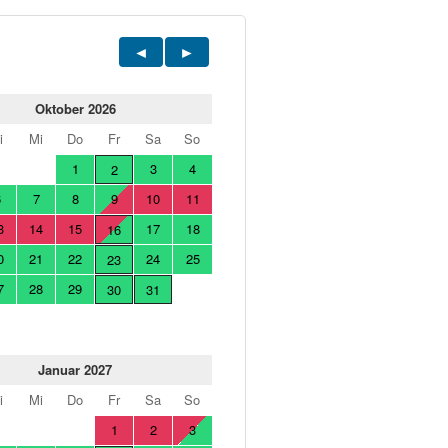
Oktober 2026
i
Mi
Do
Fr
Sa
So
1
3
4
2
6
7
8
9
10
11
3
14
15
17
18
16
0
21
22
24
25
23
7
28
29
30
31
Januar 2027
i
Mi
Do
Fr
Sa
So
1
2
3