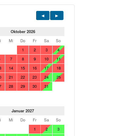
Oktober 2026
i
Mi
Do
Fr
Sa
So
1
2
3
4
6
7
8
9
10
11
3
14
15
16
17
18
0
21
22
23
24
25
7
28
29
30
31
Januar 2027
i
Mi
Do
Fr
Sa
So
1
2
3