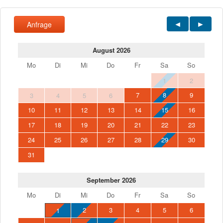
Anfrage
August 2026
Mo
Di
Mi
Do
Fr
Sa
So
1
2
7
8
9
3
4
5
6
10
11
12
13
14
15
16
17
18
19
20
21
22
23
24
25
26
27
28
29
30
31
September 2026
Mo
Di
Mi
Do
Fr
Sa
So
2
3
4
5
6
1