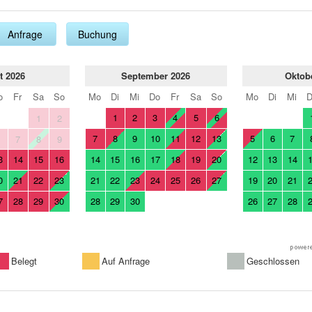
Anfrage
Buchung
t 2026
September 2026
Oktob
o
Fr
Sa
So
Mo
Di
Mi
Do
Fr
Sa
So
Mo
Di
Mi
1
2
3
4
5
6
1
2
7
8
9
10
11
12
13
5
6
7
6
7
8
9
3
14
15
16
14
15
16
17
18
19
20
12
13
14
0
21
22
23
21
22
23
24
25
26
27
19
20
21
7
28
29
30
28
29
30
26
27
28
Belegt
Auf Anfrage
Geschlossen