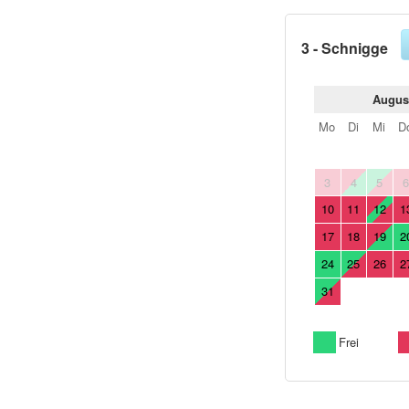
3 - Schnigge
Augus
Mo
Di
Mi
D
3
4
5
10
11
12
1
17
18
19
2
24
25
26
2
31
Frei