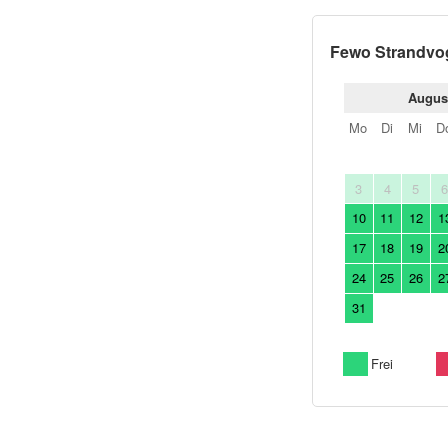
Fewo Strandvo
Augus
Mo
Di
Mi
D
3
4
5
10
11
12
1
17
18
19
2
24
25
26
2
31
Frei