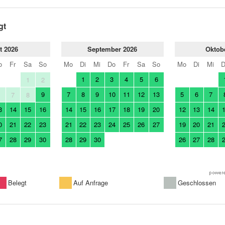
gt
t 2026
September 2026
Oktob
o
Fr
Sa
So
Mo
Di
Mi
Do
Fr
Sa
So
Mo
Di
Mi
1
2
3
4
5
6
1
2
9
7
8
9
10
11
12
13
5
6
7
6
7
8
3
14
15
16
14
15
16
17
18
19
20
12
13
14
0
21
22
23
21
22
23
24
25
26
27
19
20
21
7
28
29
30
28
29
30
26
27
28
Belegt
Auf Anfrage
Geschlossen