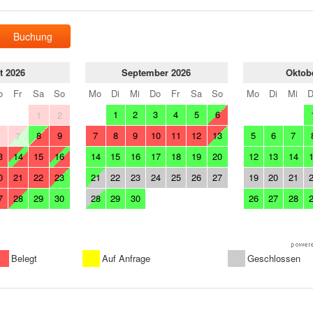
Buchung
t 2026
September 2026
Oktob
o
Fr
Sa
So
Mo
Di
Mi
Do
Fr
Sa
So
Mo
Di
Mi
1
2
3
4
5
6
1
2
8
9
7
8
9
10
11
12
13
5
6
7
6
7
3
14
15
16
14
15
16
17
18
19
20
12
13
14
0
21
22
23
21
22
23
24
25
26
27
19
20
21
7
28
29
30
28
29
30
26
27
28
Belegt
Auf Anfrage
Geschlossen