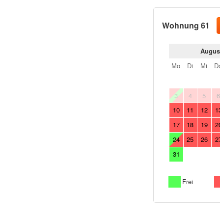
Wohnung 61
Augus
Mo
Di
Mi
D
3
4
5
10
11
12
1
17
18
19
2
24
25
26
2
31
Frei