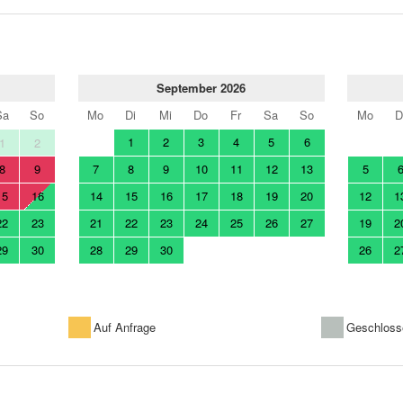
September 2026
Sa
So
Mo
Di
Mi
Do
Fr
Sa
So
Mo
D
1
2
3
4
5
6
1
2
8
9
7
8
9
10
11
12
13
5
15
16
14
15
16
17
18
19
20
12
1
22
23
21
22
23
24
25
26
27
19
2
29
30
28
29
30
26
2
Auf Anfrage
Geschloss