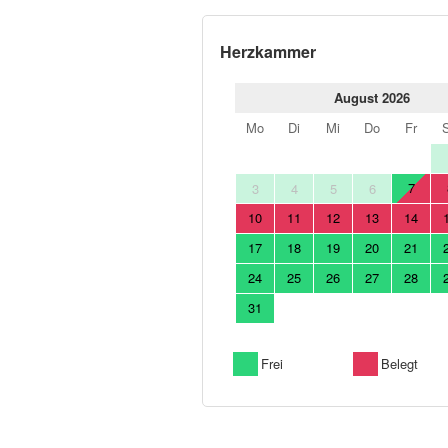
Herzkammer
August 2026
Mo
Di
Mi
Do
Fr
7
3
4
5
6
10
11
12
13
14
17
18
19
20
21
24
25
26
27
28
31
Frei
Belegt