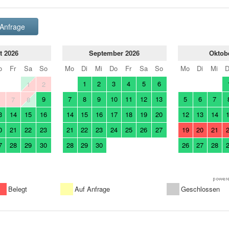
Anfrage
t 2026
September 2026
Oktob
o
Fr
Sa
So
Mo
Di
Mi
Do
Fr
Sa
So
Mo
Di
Mi
1
2
3
4
5
6
1
2
9
7
8
9
10
11
12
13
5
6
7
6
7
8
3
14
15
16
14
15
16
17
18
19
20
12
13
14
0
21
22
23
21
22
23
24
25
26
27
19
20
21
7
28
29
30
28
29
30
26
27
28
Belegt
Auf Anfrage
Geschlossen