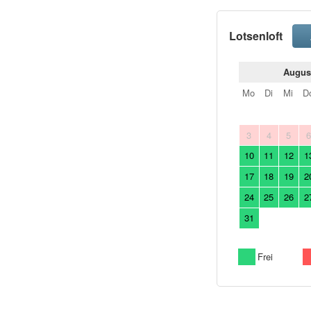
Lotsenloft
Augus
Mo
Di
Mi
D
3
4
5
10
11
12
1
17
18
19
2
24
25
26
2
31
Frei