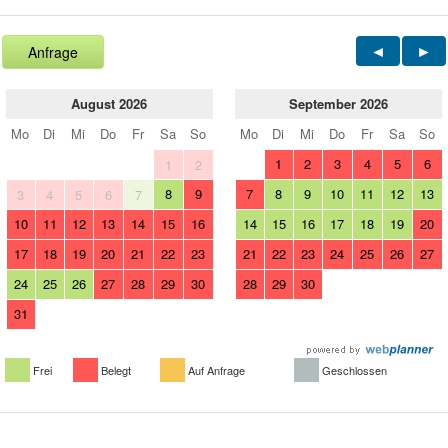
Anfrage
August 2026
September 2026
Mo
Di
Mi
Do
Fr
Sa
So
Mo
Di
Mi
Do
Fr
Sa
So
1
2
3
4
5
6
1
2
8
9
7
8
9
10
11
12
13
3
4
5
6
7
10
11
12
13
14
15
16
14
15
16
17
18
19
20
17
18
19
20
21
22
23
21
22
23
24
25
26
27
24
25
26
27
28
29
30
28
29
30
31
Frei
Belegt
Auf Anfrage
Geschlossen