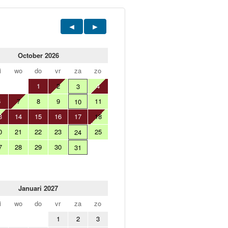
October 2026
i
wo
do
vr
za
zo
1
2
4
3
6
7
8
9
11
10
3
14
15
16
17
18
0
21
22
23
25
24
7
28
29
30
31
Januari 2027
i
wo
do
vr
za
zo
1
2
3