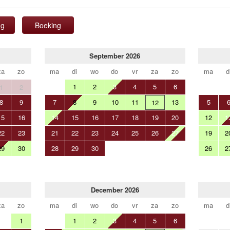
ag
Boeking
September 2026
za
zo
ma
di
wo
do
vr
za
zo
ma
d
1
2
3
4
5
6
1
2
8
9
7
8
9
10
11
13
5
12
15
16
14
15
16
17
18
19
20
12
1
22
23
21
22
23
24
25
26
27
19
2
29
30
28
29
30
26
2
December 2026
za
zo
ma
di
wo
do
vr
za
zo
ma
d
1
1
2
3
4
5
6