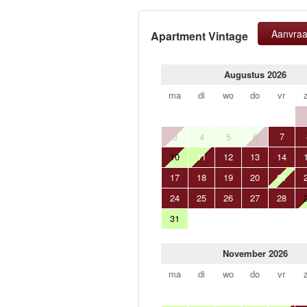
Aanvra
Apartment Vintage
Augustus 2026
ma
di
wo
do
vr
7
3
4
5
6
10
11
12
13
14
17
18
19
20
21
24
25
26
27
28
31
November 2026
ma
di
wo
do
vr