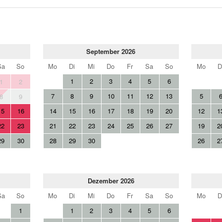
September 2026
Sa
So
Mo
Di
Mi
Do
Fr
Sa
So
Mo
D
1
2
3
4
5
6
1
2
7
8
9
10
11
12
13
5
8
9
15
16
14
15
16
17
18
19
20
12
1
22
23
21
22
23
24
25
26
27
19
2
29
30
28
29
30
26
2
Dezember 2026
Sa
So
Mo
Di
Mi
Do
Fr
Sa
So
Mo
D
1
1
2
3
4
5
6