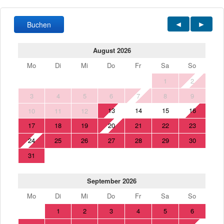
Buchen
August 2026
Mo
Di
Mi
Do
Fr
Sa
So
1
2
3
4
5
6
7
8
9
13
14
15
16
10
11
12
17
18
19
20
21
22
23
24
25
26
27
28
29
30
31
September 2026
Mo
Di
Mi
Do
Fr
Sa
So
1
2
3
4
5
6