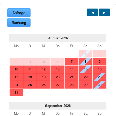
Anfrage
Buchung
August 2026
Mo
Di
Mi
Do
Fr
Sa
So
1
2
7
8
9
3
4
5
6
10
11
12
13
14
15
16
17
18
19
20
21
22
23
24
25
26
27
28
29
30
31
September 2026
Mo
Di
Mi
Do
Fr
Sa
So