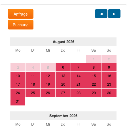
Anfrage
Buchung
August 2026
Mo
Di
Mi
Do
Fr
Sa
So
1
2
6
7
8
9
3
4
5
10
11
12
13
14
15
16
17
18
19
20
21
22
23
24
25
26
27
28
29
30
31
September 2026
Mo
Di
Mi
Do
Fr
Sa
So