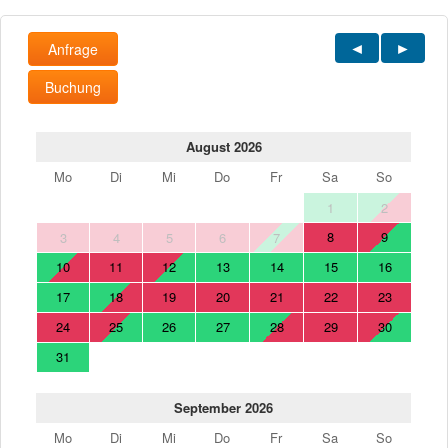
Anfrage
Buchung
August 2026
Mo
Di
Mi
Do
Fr
Sa
So
1
2
8
9
3
4
5
6
7
10
11
12
13
14
15
16
17
18
19
20
21
22
23
24
25
26
27
28
29
30
31
September 2026
Mo
Di
Mi
Do
Fr
Sa
So