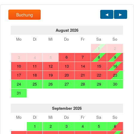
Buchung
August 2026
Mo
Di
Mi
Do
Fr
Sa
So
1
2
6
7
8
9
3
4
5
10
11
12
13
14
15
16
17
18
19
20
21
22
23
24
25
26
27
28
29
30
31
September 2026
Mo
Di
Mi
Do
Fr
Sa
So
1
2
3
4
5
6