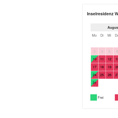
Inselresidenz 
Augus
Mo
Di
Mi
D
3
4
5
10
11
12
1
17
18
19
2
24
25
26
2
31
Frei