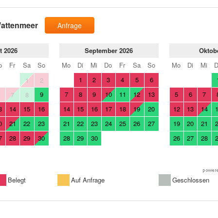
Wattenmeer
Anfrage
t 2026
September 2026
Oktob
o
Fr
Sa
So
Mo
Di
Mi
Do
Fr
Sa
So
Mo
Di
Mi
1
2
3
4
5
6
1
2
9
7
8
9
10
11
12
13
5
6
7
6
7
8
3
14
15
16
14
15
16
17
18
19
20
12
13
14
0
21
22
23
21
22
23
24
25
26
27
19
20
21
7
28
29
30
28
29
30
26
27
28
Belegt
Auf Anfrage
Geschlossen