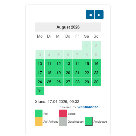
August 2026
Mo
Di
Mi
Do
Fr
Sa
So
1
2
3
4
5
6
7
8
9
10
11
12
13
14
15
16
17
18
19
20
21
22
23
24
25
26
27
28
29
30
31
Stand: 17.04.2026, 09:32
Frei
Belegt
Auf Anfrage
Geschlossen
Anreisetag