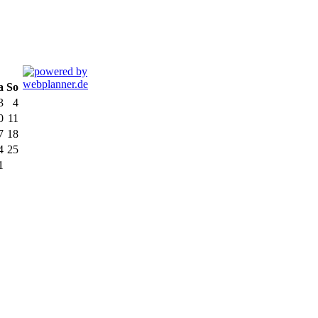
a
So
3
4
0
11
7
18
4
25
1