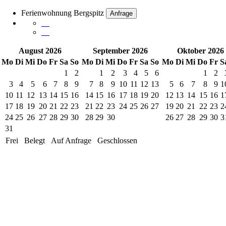
Ferienwohnung Bergspitz
Anfrage
August 2026
September 2026
Oktober 2026
Mo
Di
Mi
Do
Fr
Sa
So
Mo
Di
Mi
Do
Fr
Sa
So
Mo
Di
Mi
Do
Fr
S
1
2
1
2
3
4
5
6
1
2
3
4
5
6
7
8
9
7
8
9
10
11
12
13
5
6
7
8
9
1
10
11
12
13
14
15
16
14
15
16
17
18
19
20
12
13
14
15
16
1
17
18
19
20
21
22
23
21
22
23
24
25
26
27
19
20
21
22
23
2
24
25
26
27
28
29
30
28
29
30
26
27
28
29
30
3
31
Frei
Belegt
Auf Anfrage
Geschlossen