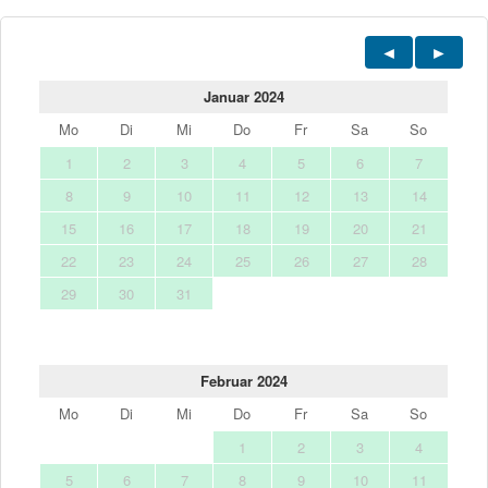
Januar 2024
Mo
Di
Mi
Do
Fr
Sa
So
1
2
3
4
5
6
7
8
9
10
11
12
13
14
15
16
17
18
19
20
21
22
23
24
25
26
27
28
29
30
31
Februar 2024
Mo
Di
Mi
Do
Fr
Sa
So
1
2
3
4
5
6
7
8
9
10
11