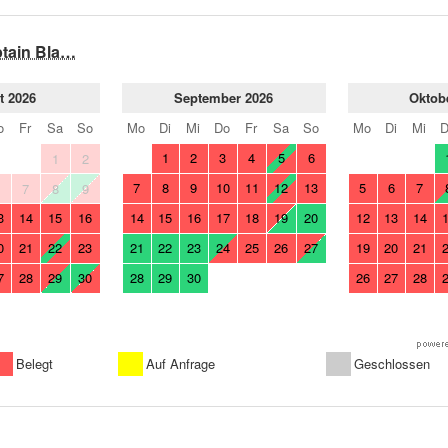
ptain Bla…
t 2026
September 2026
Oktob
o
Fr
Sa
So
Mo
Di
Mi
Do
Fr
Sa
So
Mo
Di
Mi
1
2
3
4
5
6
1
2
7
8
9
10
11
12
13
5
6
7
6
7
8
9
3
14
15
16
14
15
16
17
18
19
20
12
13
14
0
21
22
23
21
22
23
24
25
26
27
19
20
21
7
28
29
30
28
29
30
26
27
28
Belegt
Auf Anfrage
Geschlossen