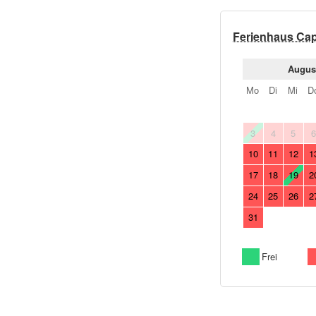
Ferienhaus Ca
Augus
Mo
Di
Mi
D
3
4
5
10
11
12
1
17
18
19
2
24
25
26
2
31
Frei