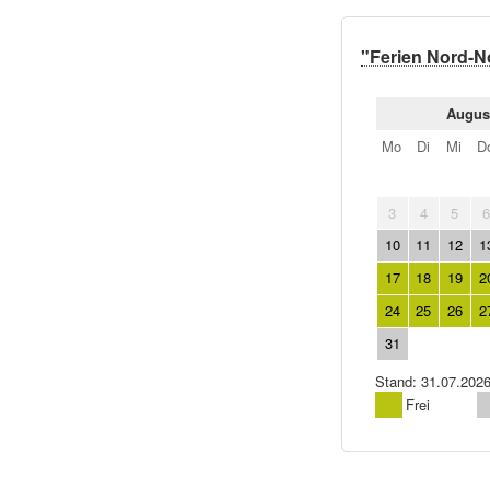
"Ferien Nord-N
Augus
Mo
Di
Mi
D
3
4
5
10
11
12
1
17
18
19
2
24
25
26
2
31
Stand: 31.07.202
Frei