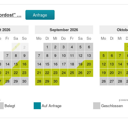
ordost" …
Anfrage
t 2026
September 2026
Oktob
o
Fr
Sa
So
Mo
Di
Mi
Do
Fr
Sa
So
Mo
Di
Mi
1
2
3
4
5
6
1
2
7
8
9
7
8
9
10
11
12
13
5
6
7
6
3
14
15
16
14
15
16
17
18
19
20
12
13
14
0
21
22
23
21
22
23
24
25
26
27
19
20
21
7
28
29
30
28
29
30
26
27
28
6
Belegt
Auf Anfrage
Geschlossen