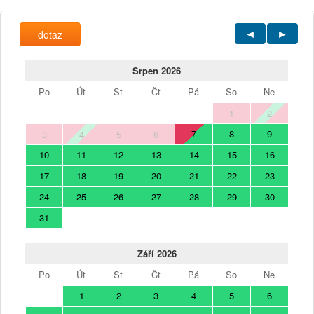
dotaz
Srpen 2026
Po
Út
St
Čt
Pá
So
Ne
1
2
7
8
9
3
4
5
6
10
11
12
13
14
15
16
17
18
19
20
21
22
23
24
25
26
27
28
29
30
31
Září 2026
Po
Út
St
Čt
Pá
So
Ne
1
2
3
4
5
6