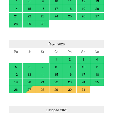
7
8
9
10
11
12
13
14
15
16
17
18
19
20
21
22
23
24
25
26
27
28
29
30
Říjen 2026
Po
Út
St
Čt
Pá
So
Ne
1
2
3
4
5
6
7
8
9
10
11
12
13
14
15
16
17
18
19
20
21
22
23
24
25
26
27
28
29
30
31
Listopad 2026