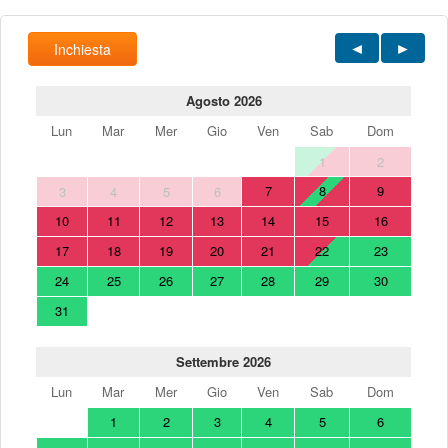
Inchiesta
Agosto 2026
Lun
Mar
Mer
Gio
Ven
Sab
Dom
1
2
7
8
9
3
4
5
6
10
11
12
13
14
15
16
17
18
19
20
21
22
23
24
25
26
27
28
29
30
31
Settembre 2026
Lun
Mar
Mer
Gio
Ven
Sab
Dom
1
2
3
4
5
6