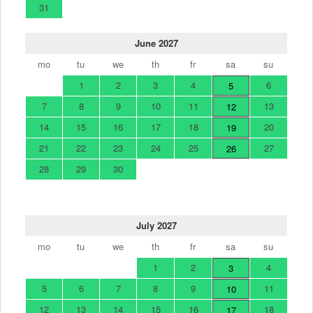
31
June 2027
mo
tu
we
th
fr
sa
su
1
2
3
4
6
5
7
8
9
10
11
13
12
14
15
16
17
18
20
19
21
22
23
24
25
27
26
28
29
30
July 2027
mo
tu
we
th
fr
sa
su
1
2
4
3
5
6
7
8
9
11
10
12
13
14
15
16
18
17