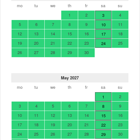
mo
tu
we
th
fr
sa
su
1
2
4
3
5
6
7
8
9
11
10
12
13
14
15
16
18
17
19
20
21
22
23
25
24
26
27
28
29
30
May 2027
mo
tu
we
th
fr
sa
su
2
1
3
4
5
6
7
9
8
10
11
12
13
14
16
15
17
18
19
20
21
23
22
24
25
26
27
28
30
29