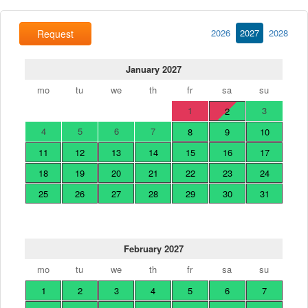
2026
2027
2028
Request
January 2027
mo
tu
we
th
fr
sa
su
1
3
2
4
5
6
7
8
9
10
11
12
13
14
15
16
17
18
19
20
21
22
23
24
25
26
27
28
29
30
31
February 2027
mo
tu
we
th
fr
sa
su
1
2
3
4
5
6
7