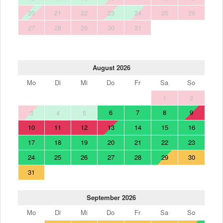
20
21
22
23
24
25
26
27
28
29
30
31
August 2026
Mo
Di
Mi
Do
Fr
Sa
So
1
2
6
7
8
9
3
4
5
10
11
12
13
14
15
16
17
18
19
20
21
22
23
24
25
26
27
28
29
30
31
September 2026
Mo
Di
Mi
Do
Fr
Sa
So