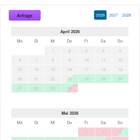
2026
2027
2028
Anfrage
April 2026
Mo
Di
Mi
Do
Fr
Sa
So
1
2
3
4
5
6
7
8
9
10
11
12
13
14
15
16
17
18
19
20
21
22
23
24
25
26
27
28
29
30
Mai 2026
Mo
Di
Mi
Do
Fr
Sa
So
1
2
3