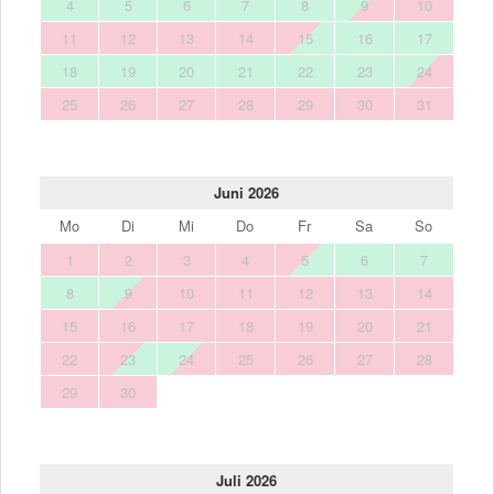
4
5
6
7
8
9
10
11
12
13
14
15
16
17
18
19
20
21
22
23
24
25
26
27
28
29
30
31
Juni 2026
Mo
Di
Mi
Do
Fr
Sa
So
1
2
3
4
5
6
7
8
9
10
11
12
13
14
15
16
17
18
19
20
21
22
23
24
25
26
27
28
29
30
Juli 2026