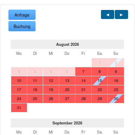
Anfrage
Buchung
August 2026
Mo
Di
Mi
Do
Fr
Sa
So
1
2
7
8
9
3
4
5
6
10
11
12
13
14
15
16
17
18
19
20
21
22
23
24
25
26
27
28
29
30
31
September 2026
Mo
Di
Mi
Do
Fr
Sa
So