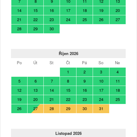
7
8
9
10
11
12
13
14
15
16
17
18
19
20
21
22
23
24
25
26
27
28
29
30
Říjen 2026
Po
Út
St
Čt
Pá
So
Ne
1
2
3
4
5
6
7
8
9
10
11
12
13
14
15
16
17
18
19
20
21
22
23
24
25
26
27
28
29
30
31
Listopad 2026