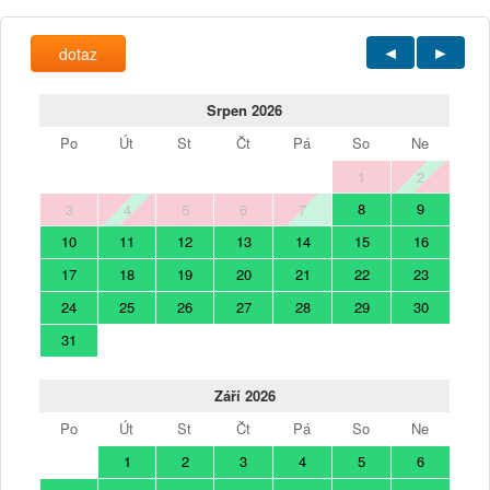
dotaz
Srpen 2026
Po
Út
St
Čt
Pá
So
Ne
1
2
8
9
3
4
5
6
7
10
11
12
13
14
15
16
17
18
19
20
21
22
23
24
25
26
27
28
29
30
31
Září 2026
Po
Út
St
Čt
Pá
So
Ne
1
2
3
4
5
6