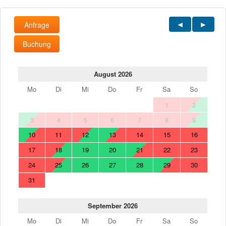
Anfrage
Buchung
August 2026
Mo
Di
Mi
Do
Fr
Sa
So
1
2
3
4
5
6
7
8
9
10
11
12
13
14
15
16
17
18
19
20
21
22
23
24
25
26
27
28
29
30
31
September 2026
Mo
Di
Mi
Do
Fr
Sa
So