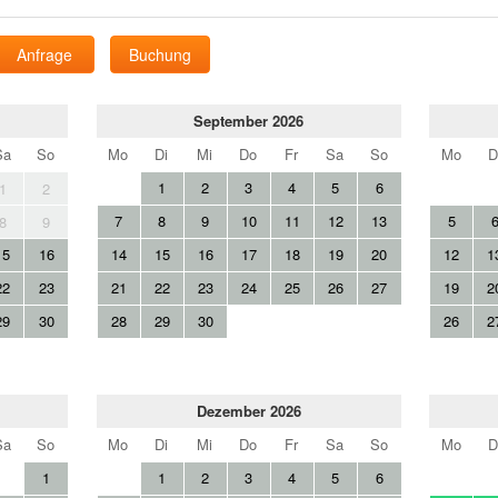
Anfrage
Buchung
September 2026
Sa
So
Mo
Di
Mi
Do
Fr
Sa
So
Mo
D
1
2
3
4
5
6
1
2
7
8
9
10
11
12
13
5
8
9
15
16
14
15
16
17
18
19
20
12
1
22
23
21
22
23
24
25
26
27
19
2
29
30
28
29
30
26
2
Dezember 2026
Sa
So
Mo
Di
Mi
Do
Fr
Sa
So
Mo
D
1
1
2
3
4
5
6