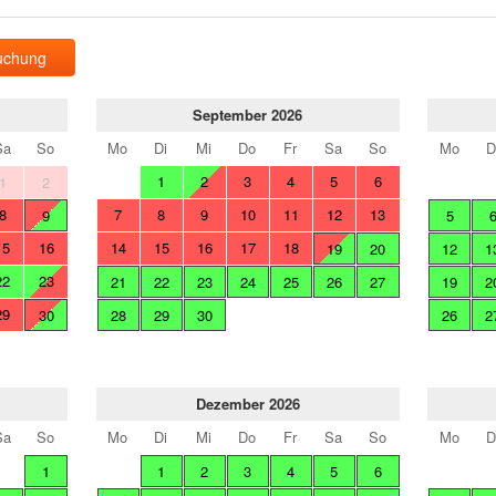
uchung
September 2026
Sa
So
Mo
Di
Mi
Do
Fr
Sa
So
Mo
D
1
2
3
4
5
6
1
2
8
7
8
9
10
11
12
13
9
5
15
16
14
15
16
17
18
19
20
12
1
22
23
21
22
23
24
25
26
27
19
2
29
30
28
29
30
26
2
Dezember 2026
Sa
So
Mo
Di
Mi
Do
Fr
Sa
So
Mo
D
1
1
2
3
4
5
6