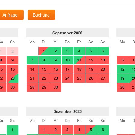
Anfrage
Buchung
September 2026
Sa
So
Mo
Di
Mi
Do
Fr
Sa
So
Mo
D
1
2
3
4
5
6
1
2
8
9
7
8
9
10
11
12
13
5
15
16
14
15
16
17
18
19
20
12
1
22
23
21
22
23
24
25
26
27
19
2
29
30
28
29
30
26
2
Dezember 2026
Sa
So
Mo
Di
Mi
Do
Fr
Sa
So
Mo
D
1
1
2
3
4
5
6