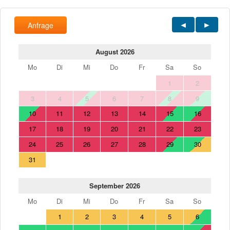
Anfrage
August 2026
Mo
Di
Mi
Do
Fr
Sa
So
1
2
3
4
5
6
7
8
9
10
11
12
13
14
15
16
17
18
19
20
21
22
23
24
25
26
27
28
29
30
31
September 2026
Mo
Di
Mi
Do
Fr
Sa
So
1
2
3
4
5
6