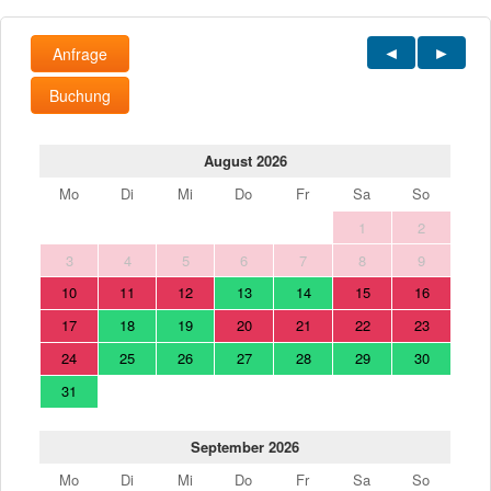
Anfrage
Buchung
August 2026
Mo
Di
Mi
Do
Fr
Sa
So
1
2
3
4
5
6
7
8
9
10
11
12
13
14
15
16
17
18
19
20
21
22
23
24
25
26
27
28
29
30
31
September 2026
Mo
Di
Mi
Do
Fr
Sa
So