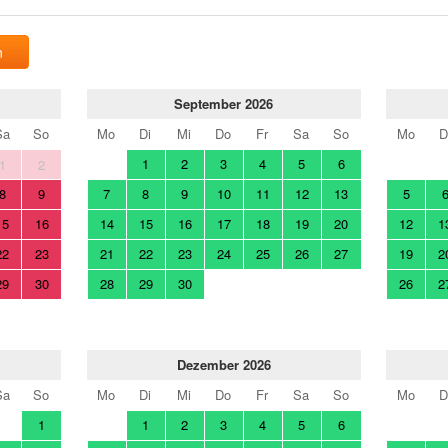
n
September 2026
Sa
So
Mo
Di
Mi
Do
Fr
Sa
So
Mo
D
1
2
3
4
5
6
1
2
8
9
7
8
9
10
11
12
13
5
15
16
14
15
16
17
18
19
20
12
1
22
23
21
22
23
24
25
26
27
19
2
29
30
28
29
30
26
2
Dezember 2026
Sa
So
Mo
Di
Mi
Do
Fr
Sa
So
Mo
D
1
1
2
3
4
5
6