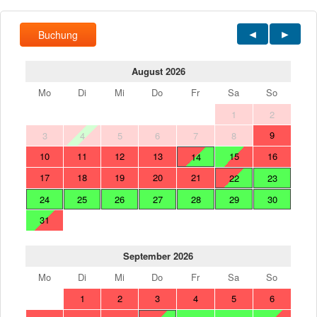
Buchung
August 2026
Mo
Di
Mi
Do
Fr
Sa
So
1
2
9
3
4
5
6
7
8
10
11
12
13
15
16
14
17
18
19
20
21
22
23
24
25
26
27
28
29
30
31
September 2026
Mo
Di
Mi
Do
Fr
Sa
So
1
2
3
4
5
6