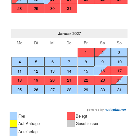
28
29
30
31
Januar 2027
Mo
Di
Mi
Do
Fr
Sa
So
1
2
3
4
5
6
7
8
9
10
16
17
11
12
13
14
15
18
19
20
21
22
23
24
25
26
27
28
29
30
31
Frei
Belegt
Auf Anfrage
Geschlossen
Anreisetag