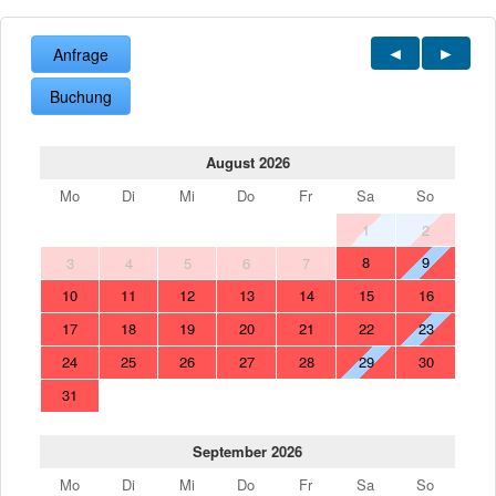
Anfrage
Buchung
August 2026
Mo
Di
Mi
Do
Fr
Sa
So
1
2
8
9
3
4
5
6
7
10
11
12
13
14
15
16
17
18
19
20
21
22
23
24
25
26
27
28
29
30
31
September 2026
Mo
Di
Mi
Do
Fr
Sa
So