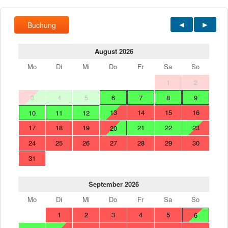
Buchung
August 2026
Mo
Di
Mi
Do
Fr
Sa
So
1
2
3
4
5
6
7
8
9
13
14
15
16
10
11
12
17
18
19
21
22
23
20
24
25
26
27
28
29
30
31
September 2026
Mo
Di
Mi
Do
Fr
Sa
So
1
2
3
4
5
6