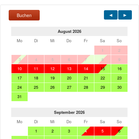
Buchen
August 2026
Mo
Di
Mi
Do
Fr
Sa
So
1
2
3
4
5
6
7
8
9
10
11
12
13
14
15
16
17
18
19
20
21
22
23
24
25
26
27
28
29
30
31
September 2026
Mo
Di
Mi
Do
Fr
Sa
So
1
2
3
4
5
6