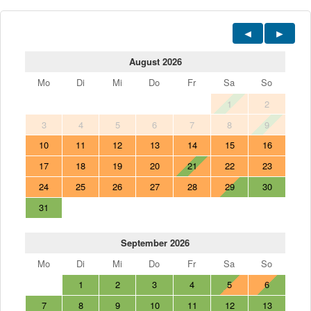
August 2026
Mo
Di
Mi
Do
Fr
Sa
So
1
2
3
4
5
6
7
8
9
10
11
12
13
14
15
16
17
18
19
20
21
22
23
24
25
26
27
28
29
30
31
September 2026
Mo
Di
Mi
Do
Fr
Sa
So
1
2
3
4
5
6
7
8
9
10
11
12
13